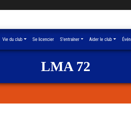
Vie du club
Se licencier
S'entraîner
Aider le club
Évén
LMA 72