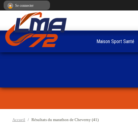
Panneau de gestion des cookies
Se connecter
Maison Sport Santé
Accueil
Résultats du marathon de Cheverny (41)