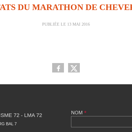
ATS DU MARATHON DE CHEVER
PUBLIÉE LE
13 MAI 2016
NOM
*
SME 72 - LMA 72
RG BAL 7