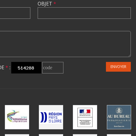
OBJET
*
DE
*
:
ENVOYER