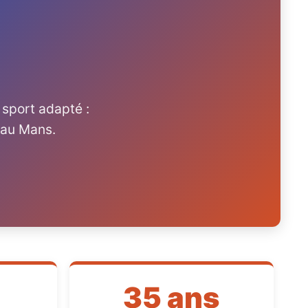
 sport adapté :
b au Mans.
35 ans