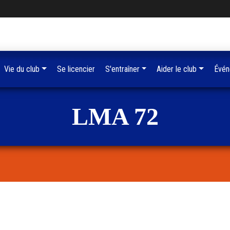
Vie du club
Se licencier
S'entraîner
Aider le club
Évén
LMA 72