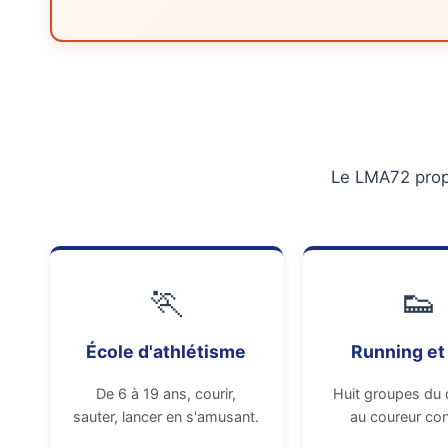
Le LMA72 propo
🏃
👟
École d'athlétisme
Running et 
De 6 à 19 ans, courir,
Huit groupes du 
sauter, lancer en s'amusant.
au coureur con