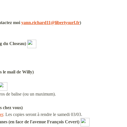
tactez moi
yann.richard11@libertysurf.fr
)
ng du Closeau)
le mail de Willy)
méros de balise (ou un maximum).
es
chez vous)
er
. Les copies seront à rendre le samedi 03/03.
nnes (en face de l'avenue François Cevert)