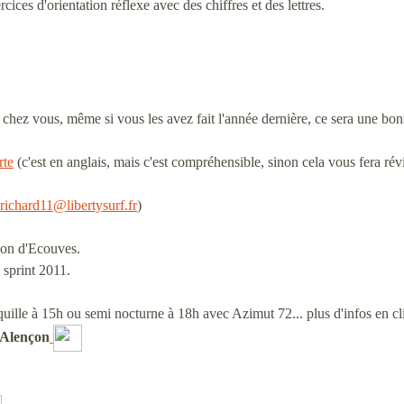
cices d'orientation réflexe avec des chiffres et des lettres.
chez vous, même si vous les avez fait l'année dernière, ce sera une bon
rte
(c'est en anglais, mais c'est compréhensible, sinon cela vous fera révi
richard11@libertysurf.fr
)
ion d'Ecouves.
sprint 2011.
nquille à 15h ou semi nocturne à 18h avec Azimut 72... plus d'infos en c
'Alençon