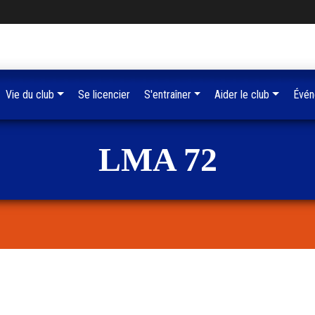
Vie du club
Se licencier
S'entraîner
Aider le club
Évén
LMA 72