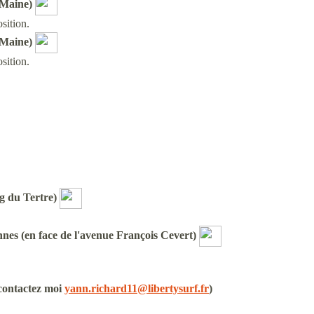
 Maine)
sition.
 Maine)
sition.
ng du Tertre)
nnes (en face de l'avenue François Cevert)
contactez moi
yann.richard11@libertysurf.fr
)