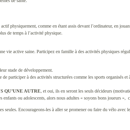
lèmes de santé.
ctif physiquement, comme en étant assis devant l’ordinateur, en jouant à
lus de temps à l’activité physique.
e vie active saine. Participez en famille à des activités physiques régu
à leur stade de développement.
de participer à des activités structurées comme les sports organisés et 
US QU’UNE AUTRE
, et oui, ils en seront les seuls décideurs (motivat
 enfants ou adolescents, alors nous adultes « soyons bons joueurs », c’e
es seules. Encourageons-les à aller se promener ou faire du vélo avec l