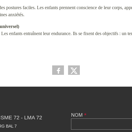
 des postures faciles. Les enfants prennent conscience de leur corps, ap
ines anxiétés.
universel)
s. Les enfants entraînent leur endurance. Ils se fixent des objectifs : un
NOM
*
SME 72 - LMA 72
RG BAL 7