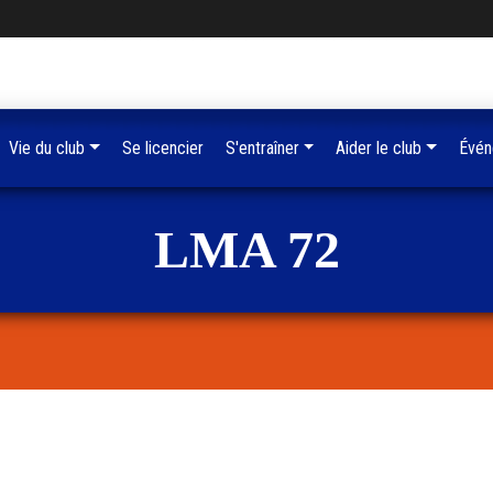
Vie du club
Se licencier
S'entraîner
Aider le club
Évén
LMA 72