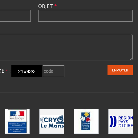
OBJET
*
DE
*
:
ENVOYER