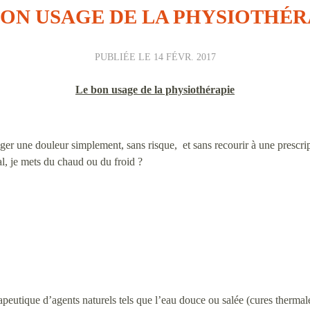
BON USAGE DE LA PHYSIOTHÉR
PUBLIÉE LE
14 FÉVR. 2017
Le bon usage de la physiothérapie
ulager une douleur simplement, sans risque, et sans recourir à une presc
al, je mets du chaud ou du froid ?
apeutique d’agents naturels tels que l’eau douce ou salée (cures thermale