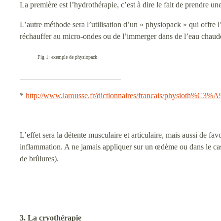
La première est l’hydrothérapie, c’est à dire le fait de prendre 
L’autre méthode sera l’utilisation d’un « physiopack » qui offre l’
réchauffer au micro-ondes ou de l’immerger dans de l’eau chaude,
Fig 1: exemple de physiopack
_________________________________________
*
http://www.larousse.fr/dictionnaires/francais/physioth%C3%A
L’effet sera la détente musculaire et articulaire, mais aussi de fa
inflammation. A ne jamais appliquer sur un œdème ou dans le cas d
de brûlures).
3. La cryothérapie