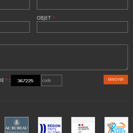
OBJET
*
DE
*
:
ENVOYER