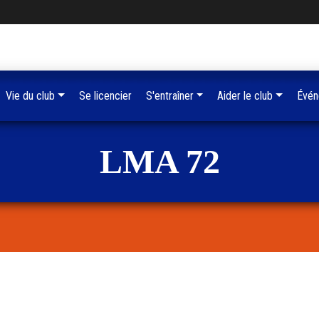
Vie du club
Se licencier
S'entraîner
Aider le club
Évén
LMA 72