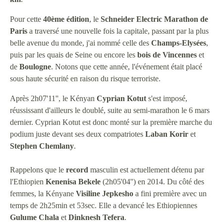
Pour cette
40ème édition
, le
Schneider Electric Marathon de
Paris
a traversé une nouvelle fois la capitale, passant par la plus
belle avenue du monde, j'ai nommé celle des
Champs-Elysées
,
puis par les quais de Seine ou encore les
bois de Vincennes
et
de
Boulogne
. Notons que cette année, l'événement était placé
sous haute sécurité en raison du risque terroriste.
Après 2h07'11'', le Kényan
Cyprian Kotut
s'est imposé,
réussissant d'ailleurs le doublé, suite au semi-marathon le 6 mars
dernier. Cyprian Kotut est donc monté sur la première marche du
podium juste devant ses deux compatriotes
Laban Korir
et
Stephen Chemlany
.
Rappelons que le
record
masculin est actuellement détenu par
l'Ethiopien
Kenenisa Bekele
(2h05'04'') en 2014. Du côté des
femmes, la Kényane
Visiline Jepkesho
a fini première avec un
temps de 2h25min et 53sec. Elle a devancé les Ethiopiennes
Gulume Chala
et
Dinknesh Tefera
.