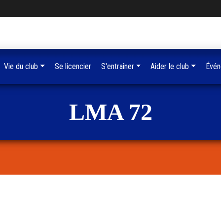
Vie du club
Se licencier
S'entraîner
Aider le club
Évén
LMA 72