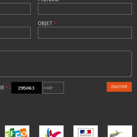
OBJET
*
DE
*
:
ENVOYER