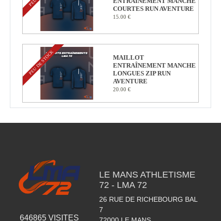
ENTRAÎNEMENT MANCHE
COURTES RUN AVENTURE
15.00 €
PEU DE STOCK
MAILLOT
ENTRAÎNEMENT MANCHE
LONGUES ZIP RUN
AVENTURE
20.00 €
LE MANS ATHLETISME
72 - LMA 72
26 RUE DE RICHEBOURG BAL
7
646865
VISITES
72000
LE MANS