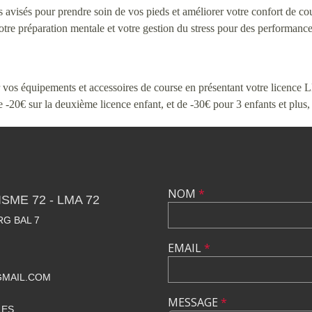
visés pour prendre soin de vos pieds et améliorer votre confort de cou
 préparation mentale et votre gestion du stress pour des performances
r vos équipements et accessoires de course en présentant votre licence
 -20€ sur la deuxième licence enfant, et de -30€ pour 3 enfants et plus, 
NOM
*
SME 72 - LMA 72
RG BAL 7
EMAIL
*
GMAIL.COM
MESSAGE
*
LES