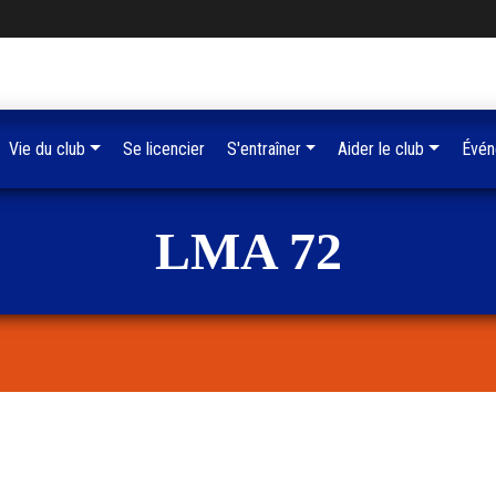
Vie du club
Se licencier
S'entraîner
Aider le club
Évén
LMA 72