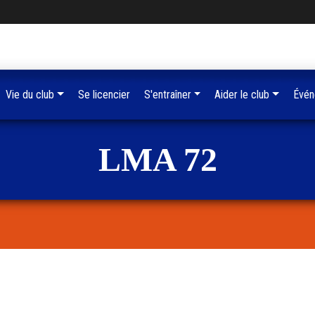
Vie du club
Se licencier
S'entraîner
Aider le club
Évén
LMA 72