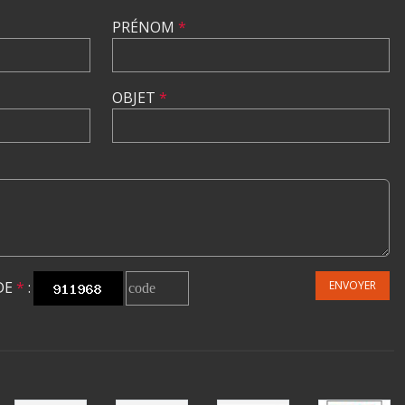
PRÉNOM
*
OBJET
*
DE
*
:
ENVOYER