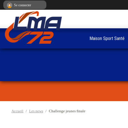
Panneau de gestion des cookies
Se connecter
Maison Sport Santé
Accueil
Les news
Challenge jeunes finale