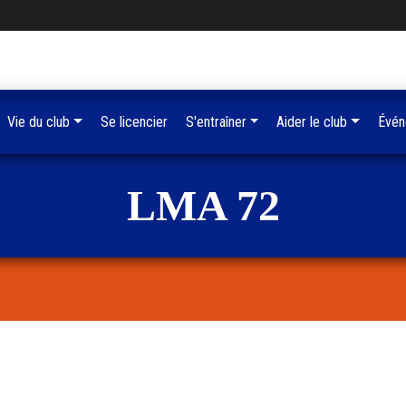
Vie du club
Se licencier
S'entraîner
Aider le club
Évén
LMA 72