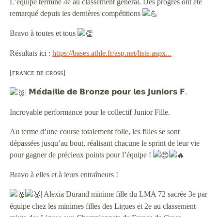
L’équipe termine 4e au classement général. Des progrès ont été
remarqué depuis les dernières compétitions
Bravo à toutes et tous
Résultats ici :
https://bases.athle.fr/asp.net/liste.aspx...
[ғʀᴀɴᴄᴇ ᴅᴇ ᴄʀᴏss]
| 𝗠𝗲́𝗱𝗮𝗶𝗹𝗹𝗲 𝗱𝗲 𝗕𝗿𝗼𝗻𝘇𝗲 𝗽𝗼𝘂𝗿 𝗹𝗲𝘀 𝗝𝘂𝗻𝗶𝗼𝗿𝘀 𝗙.
Incroyable performance pour le collectif Junior Fille.
Au terme d’une course totalement folle, les filles se sont
dépassées jusqu’au bout, réalisant chacune le sprint de leur vie
pour gagner de précieux points pour l’équipe !
Bravo à elles et à leurs entraîneurs !
| Alexia Durand minime fille du LMA 72 sacrée 3e par
équipe chez les minimes filles des Ligues et 2e au classement