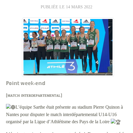
PUBLIÉE LE
14 MARS 2022
ℙ𝕠𝕚𝕟𝕥 𝕨𝕖𝕖𝕜-𝕖𝕟𝕕
[ᴍᴀᴛᴄʜ ɪɴᴛᴇʀᴅᴇᴘᴀʀᴛᴇᴍᴇɴᴛᴀʟ]
L’équipe Sarthe était présente au stadium Pierre Quinon à
Nantes pour disputer le match interdépartemental U14-U16
organisé par la Ligue d’Athlétisme des Pays de la Loire