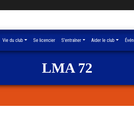
Vie du club
Se licencier
S'entraîner
Aider le club
Évén
LMA 72