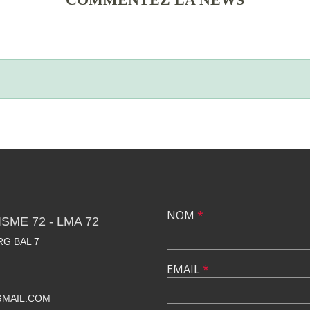
NOM
*
SME 72 - LMA 72
RG BAL 7
EMAIL
*
GMAIL.COM