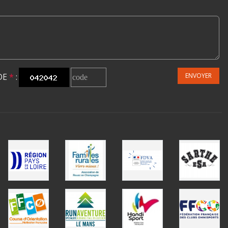
DE
*
:
ENVOYER