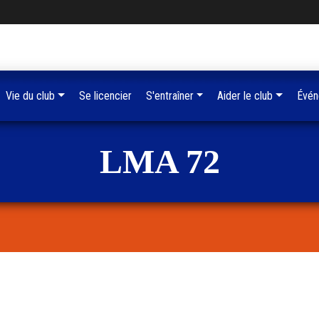
Vie du club
Se licencier
S'entraîner
Aider le club
Évén
LMA 72