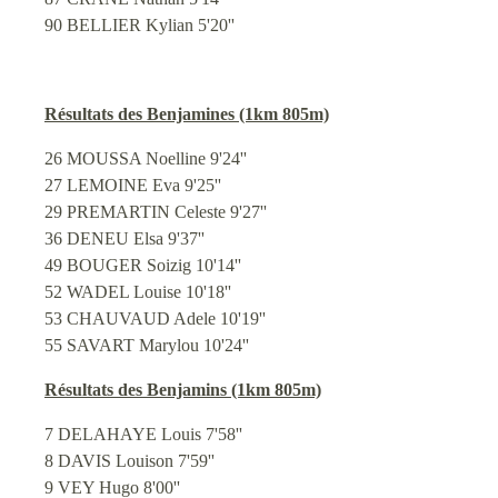
90 BELLIER Kylian 5'20''
Résultats des Benjamines (1km 805m)
26 MOUSSA Noelline 9'24''
27 LEMOINE Eva 9'25''
29 PREMARTIN Celeste 9'27''
36 DENEU Elsa 9'37''
49 BOUGER Soizig 10'14''
52 WADEL Louise 10'18''
53 CHAUVAUD Adele 10'19''
55 SAVART Marylou 10'24''
Résultats des Benjamins (1km 805m)
7 DELAHAYE Louis 7'58''
8 DAVIS Louison 7'59''
9 VEY Hugo 8'00''