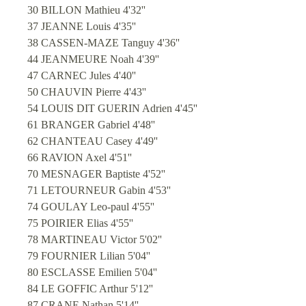
30 BILLON Mathieu 4'32''
37 JEANNE Louis 4'35''
38 CASSEN-MAZE Tanguy 4'36''
44 JEANMEURE Noah 4'39''
47 CARNEC Jules 4'40''
50 CHAUVIN Pierre 4'43''
54 LOUIS DIT GUERIN Adrien 4'45''
61 BRANGER Gabriel 4'48''
62 CHANTEAU Casey 4'49''
66 RAVION Axel 4'51''
70 MESNAGER Baptiste 4'52''
71 LETOURNEUR Gabin 4'53''
74 GOULAY Leo-paul 4'55''
75 POIRIER Elias 4'55''
78 MARTINEAU Victor 5'02''
79 FOURNIER Lilian 5'04''
80 ESCLASSE Emilien 5'04''
84 LE GOFFIC Arthur 5'12''
87 CRANE Nathan 5'14''