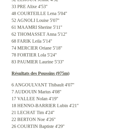
33 PRE Alixe 4'53''
48 COURTEILLE Lena 5'04''
52 AGNOLI Louise 5'07''
61 MAAMRI Sherine 5'11''
62 THOMASSET Anna 5'12''
68 FARIK Leila 5'14''
74 MERCIER Oriane 5'18''
78 FORTIER Lola 5'24''
83 PAUMIER Laurine 5'33''
Résultats des Poussins (975m)
6 ANGOULVANT Thibault 4'07''
7 AUDOUIN Marius 4'08''
17 VALLEE Nolan 4'19''
18 HENNO-BARRIER Lubin 4'21''
21 LECHAT Tim 4'24''
22 BERTON Noe 4'26''
26 COURTIN Baptiste 4'29''