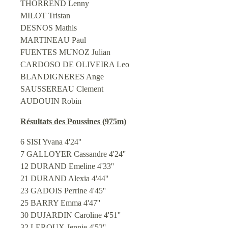
THORREND Lenny
MILOT Tristan
DESNOS Mathis
MARTINEAU Paul
FUENTES MUNOZ Julian
CARDOSO DE OLIVEIRA Leo
BLANDIGNERES Ange
SAUSSEREAU Clement
AUDOUIN Robin
Résultats des Poussines (975m)
6 SISI Yvana 4'24''
7 GALLOYER Cassandre 4'24''
12 DURAND Emeline 4'33''
21 DURAND Alexia 4'44''
23 GADOIS Perrine 4'45''
25 BARRY Emma 4'47''
30 DUJARDIN Caroline 4'51''
32 LEROUX Jennie 4'52''