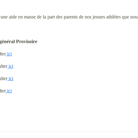
t une aide en masse de la part des parents de nos jeunes athlètes que no
général Provisoire
lter
ici
lter
ici
lter
ici
lter
ici