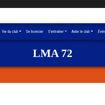
Vie du club
Se licencier
S'entraîner
Aider le club
Évén
LMA 72