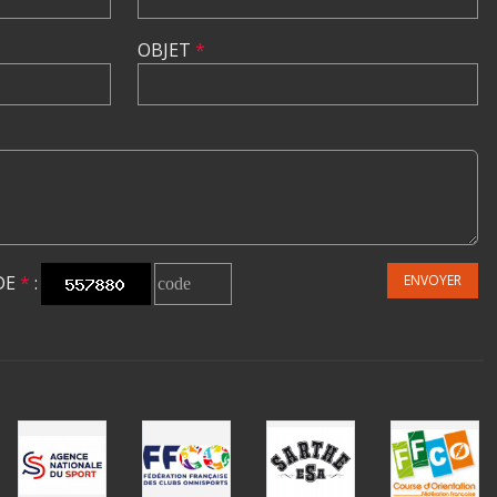
OBJET
*
DE
*
:
ENVOYER