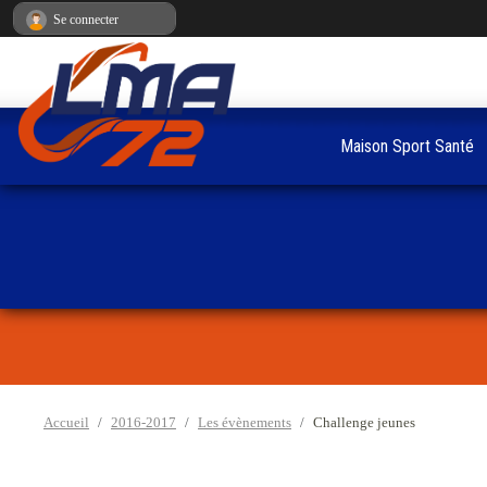
Panneau de gestion des cookies
Se connecter
Maison Sport Santé
Accueil
2016-2017
Les évènements
Challenge jeunes