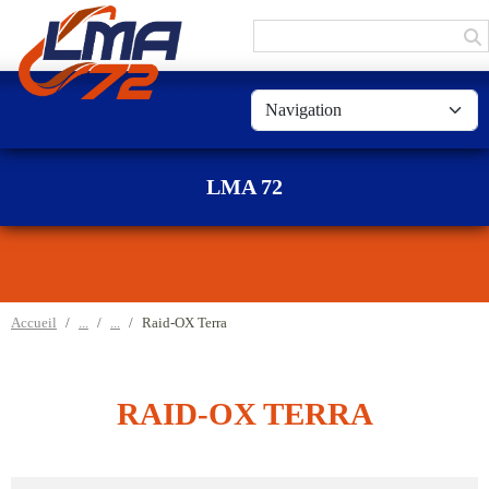
Panneau de gestion des cookies
LMA 72
Accueil
Raid-OX Terra
RAID-OX TERRA