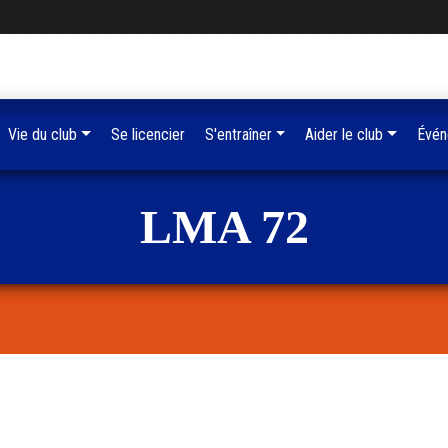
Vie du club
Se licencier
S'entraîner
Aider le club
Évén
LMA 72