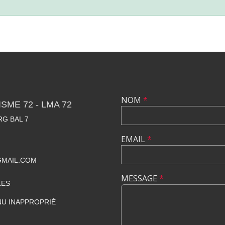
NOM
*
SME 72 - LMA 72
RG BAL 7
EMAIL
*
GMAIL.COM
MESSAGE
*
LES
U INAPPROPRIÉ