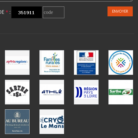
DE
*
:
ENVOYER