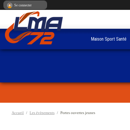
Panneau de gestion des cookies
Se connecter
Maison Sport Santé
Accueil
Les évènements
Portes ouvertes jeunes