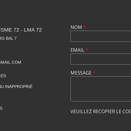
NOM
*
SME 72 - LMA 72
RG BAL 7
EMAIL
*
GMAIL.COM
MESSAGE
*
LES
U INAPPROPRIÉ
S
VEUILLEZ RECOPIER LE CO