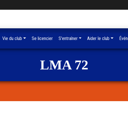
Vie du club
Se licencier
S'entraîner
Aider le club
Évén
LMA 72