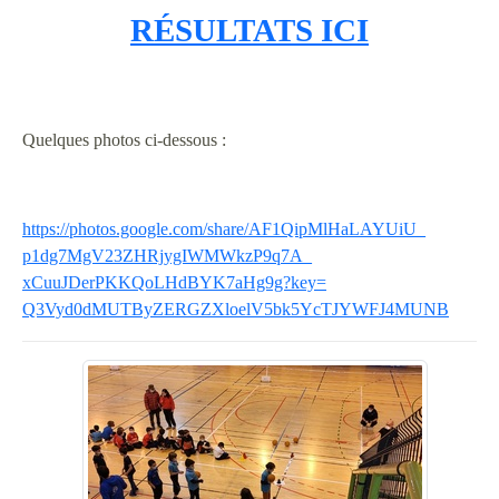
RÉSULTATS ICI
Quelques photos ci-dessous :
https://photos.google.com/
share/AF1QipMlHaLAYUiU_
p1dg7MgV23ZHRjygIWMWkzP9q7A_
xCuuJDerPKKQoLHdBYK7aHg9g?key=
Q3Vyd0dMUTByZERGZXloelV5bk5YcT
JYWFJ4MUNB