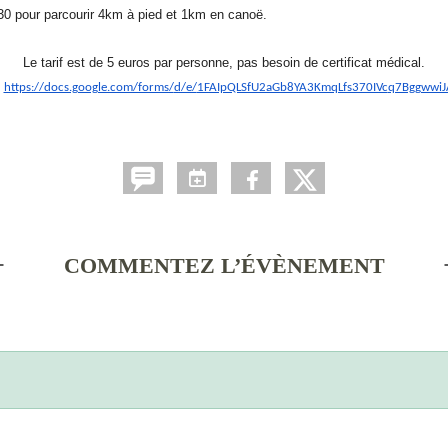
30 pour parcourir 4km à pied et 1km en canoë.
Le tarif est de 5 euros par personne, pas besoin de certificat médical.
:
https://docs.google.com/forms/
d/e/
1FAIpQLSfU2aGb8YA3KmqLfs370IVc
q7Bggwwi
COMMENTEZ L’ÉVÈNEMENT