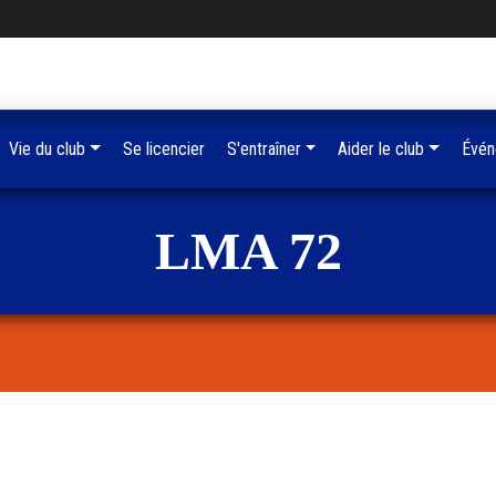
Vie du club
Se licencier
S'entraîner
Aider le club
Évén
LMA 72