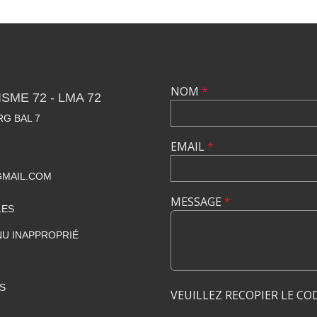
NOM
*
SME 72 - LMA 72
RG BAL 7
EMAIL
*
GMAIL.COM
MESSAGE
*
LES
U INAPPROPRIÉ
S
VEUILLEZ RECOPIER LE CO