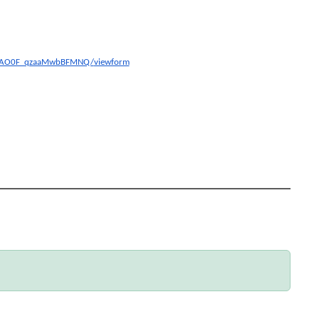
JAO0F_qzaaMwbBFMNQ/
viewform