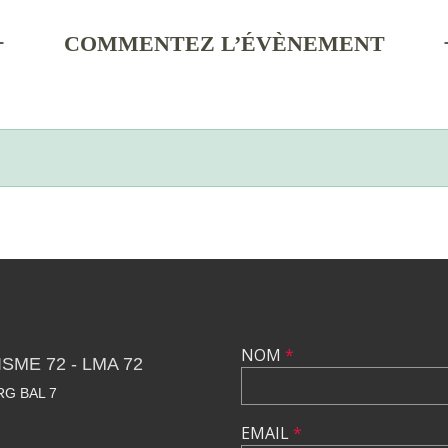
COMMENTEZ L’ÉVÈNEMENT
NOM
*
SME 72 - LMA 72
RG BAL 7
EMAIL
*