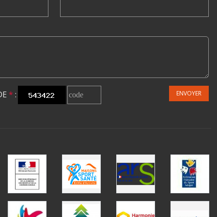
DE
*
:
ENVOYER