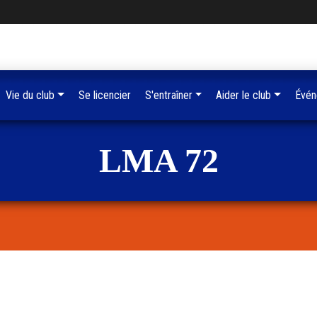
Vie du club
Se licencier
S'entraîner
Aider le club
Évén
LMA 72