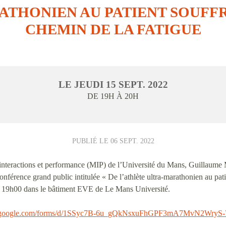
ATHONIEN AU PATIENT SOUFFR
CHEMIN DE LA FATIGUE
LE
JEUDI
15
SEPT.
2022
DE 19H À 20H
PUBLIÉ LE
06 SEPT. 2022
, interactions et performance (MIP) de l’Université du Mans, Guillaume 
nférence grand public intitulée « De l’athlète ultra-marathonien au pati
e à 19h00 dans le bâtiment EVE de Le Mans Université.
cs.google.com/forms/d/1SSyc7B-6u_gQkNsxuFhGPF3mA7MvN2WryS