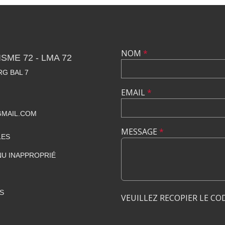
NOM
*
SME 72 - LMA 72
RG BAL 7
EMAIL
*
GMAIL.COM
MESSAGE
*
LES
U INAPPROPRIÉ
S
VEUILLEZ RECOPIER LE CO