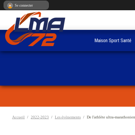
Panneau de gestion des cookies
Se connecter
Maison Sport Santé
Accueil
2022-2023
Les évènements
De l'athlète ultra-marathonien