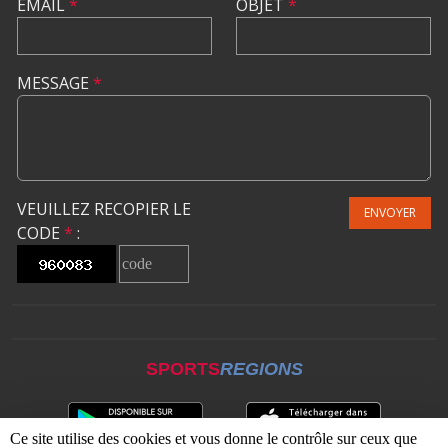
EMAIL
*
OBJET
*
MESSAGE
*
VEUILLEZ RECOPIER LE
ENVOYER
CODE
*
:
SPORTS
REGIONS
Ce site utilise des cookies et vous donne le contrôle sur ceux que