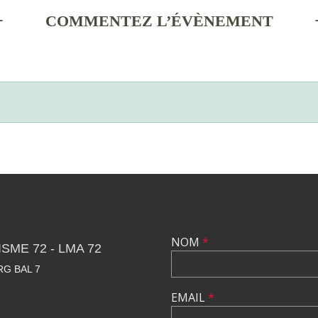
COMMENTEZ L’ÉVÈNEMENT
NOM
*
SME 72 - LMA 72
RG BAL 7
EMAIL
*