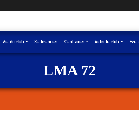
Vie du club
Se licencier
S'entraîner
Aider le club
Évén
LMA 72