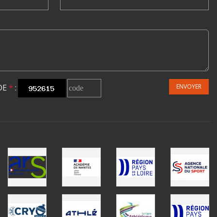
DE
*
:
ENVOYER