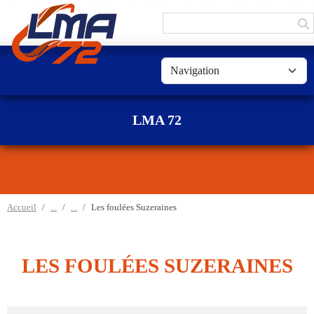
Panneau de gestion des cookies
LMA 72
Accueil
Les foulées Suzeraines
LES FOULÉES SUZERAINES