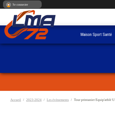
Panneau de gestion des cookies
Se connecter
Maison Sport Santé
Accueil
2023-2024
Les évènements
Tour printanier Equip'athlé 