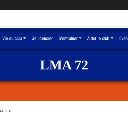
Vie du club
Se licencier
S'entraîner
Aider le club
Évén
LMA 72
U14/U16