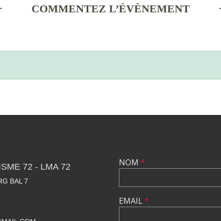
COMMENTEZ L’ÉVÈNEMENT
NOM
*
SME 72 - LMA 72
RG BAL 7
EMAIL
*