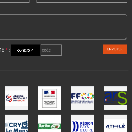
DE
*
:
ENVOYER