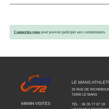
Connectez-vous
pour pouvoir participer aux commentaires.
LE MANS ATHLETI
26 RUE DE RICHEBOU
72000
LE MANS
646484
VISITES
TÉL. :
06 35 77 07 18