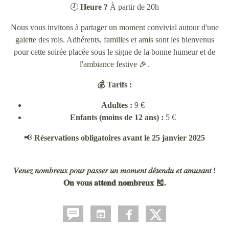
🕗
Heure ?
À partir de 20h
Nous vous invitons à partager un moment convivial autour d'une
galette des rois. Adhérents, familles et amis sont les bienvenus
pour cette soirée placée sous le signe de la bonne humeur et de
l'ambiance festive 🎉.
💰 Tarifs :
Adultes :
9 €
Enfants (moins de 12 ans) :
5 €
📢
Réservations obligatoires avant le 25 janvier 2025
𝑉𝑒𝑛𝑒𝑧 𝑛𝑜𝑚𝑏𝑟𝑒𝑢𝑥 𝑝𝑜𝑢𝑟 𝑝𝑎𝑠𝑠𝑒𝑟 𝑢𝑛 𝑚𝑜𝑚𝑒𝑛𝑡 𝑑𝑒́𝑡𝑒𝑛𝑑𝑢 𝑒𝑡 𝑎𝑚𝑢𝑠𝑎𝑛𝑡 !
𝐎𝐧 𝐯𝐨𝐮𝐬 𝐚𝐭𝐭𝐞𝐧𝐝 𝐧𝐨𝐦𝐛𝐫𝐞𝐮𝐱 🎽.