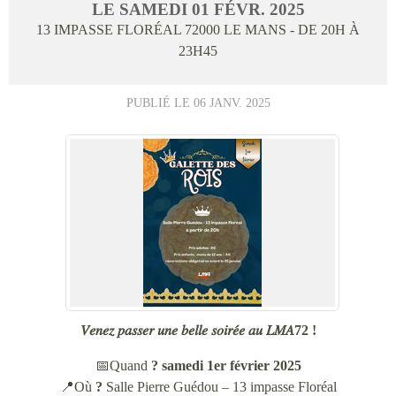
LE
SAMEDI
01
FÉVR.
2025
13 IMPASSE FLORÉAL
72000
LE MANS
- DE 20H À
23H45
PUBLIÉ LE
06 JANV. 2025
𝑉𝑒𝑛𝑒𝑧 𝑝𝑎𝑠𝑠𝑒𝑟 𝑢𝑛𝑒 𝑏𝑒𝑙𝑙𝑒 𝑠𝑜𝑖𝑟𝑒́𝑒 𝑎𝑢 𝐿𝑀𝐴72 !
📅Quand
?
samedi 1er février 2025
📍Où
?
Salle Pierre Guédou – 13 impasse Floréal