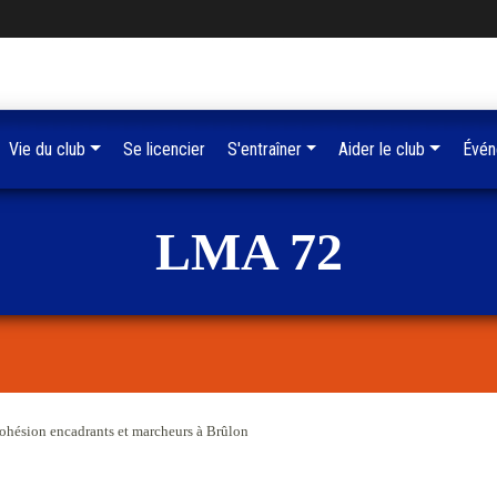
Vie du club
Se licencier
S'entraîner
Aider le club
Évén
LMA 72
ohésion encadrants et marcheurs à Brûlon