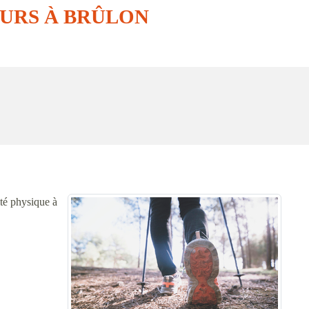
URS À BRÛLON
té physique à