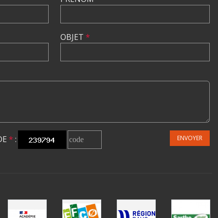
OBJET
*
DE
*
:
ENVOYER