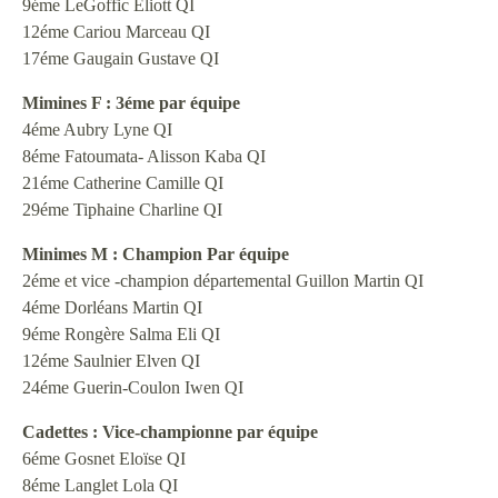
9éme LeGoffic Eliott QI
12éme Cariou Marceau QI
17éme Gaugain Gustave QI
Mimines F : 3éme par équipe
4éme Aubry Lyne QI
8éme Fatoumata- Alisson Kaba QI
21éme Catherine Camille QI
29éme Tiphaine Charline QI
Minimes M : Champion Par équipe
2éme et vice -champion départemental Guillon Martin QI
4éme Dorléans Martin QI
9éme Rongère Salma Eli QI
12éme Saulnier Elven QI
24éme Guerin-Coulon Iwen QI
Cadettes : Vice-championne par équipe
6éme Gosnet Eloïse QI
8éme Langlet Lola QI