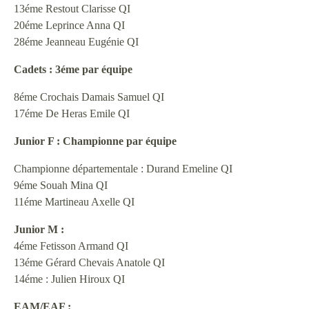
13éme Restout Clarisse QI
20éme Leprince Anna QI
28éme Jeanneau Eugénie QI
Cadets : 3éme par équipe
8éme Crochais Damais Samuel QI
17éme De Heras Emile QI
Junior F : Championne par équipe
Championne départementale : Durand Emeline QI
9éme Souah Mina QI
11éme Martineau Axelle QI
Junior M :
4éme Fetisson Armand QI
13éme Gérard Chevais Anatole QI
14éme : Julien Hiroux QI
EAM/EAF :