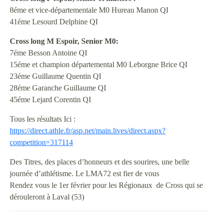
8éme et vice-départementale M0 Hureau Manon QI
41éme Lesourd Delphine QI
Cross long M Espoir, Senior M0:
7éme Besson Antoine QI
15éme et champion départemental M0 Leborgne Brice QI
23éme Guillaume Quentin QI
28éme Garanche Guillaume QI
45éme Lejard Corentin QI
Tous les résultats Ici :
https://direct.athle.fr/asp.net/main.lives/direct.aspx?
competition=317114
Des Titres, des places d’honneurs et des sourires, une belle
journée d’athlétisme. Le LMA72 est fier de vous
Rendez vous le 1er février pour les Régionaux de Cross qui se
dérouleront à Laval (53)