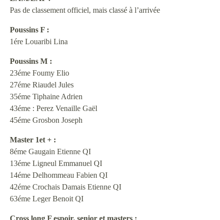
Pas de classement officiel, mais classé à l’arrivée
Poussins F :
1ére Louaribi Lina
Poussins M :
23éme Foumy Elio
27éme Riaudel Jules
35éme Tiphaine Adrien
43éme : Perez Venaille Gaël
45éme Grosbon Joseph
Master 1et + :
8éme Gaugain Etienne QI
13éme Ligneul Emmanuel QI
14éme Delhommeau Fabien QI
42éme Crochais Damais Etienne QI
63éme Leger Benoit QI
Cross long F espoir, senior et masters :