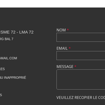
NOM
*
SME 72 - LMA 72
RG BAL 7
EMAIL
*
GMAIL.COM
MESSAGE
*
LES
U INAPPROPRIÉ
S
VEUILLEZ RECOPIER LE CO