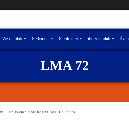
Vie du club
Se licencier
S'entraîner
Aider le club
Évén
LMA 72
 – 1ère Journée Stade Roger Colas - Coulaines