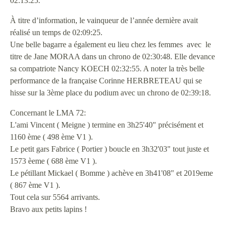
02:13:25.
À titre d’information, le vainqueur de l’année dernière avait
réalisé un temps de 02:09:25.
Une belle bagarre a également eu lieu chez les femmes avec le
titre de Jane MORAA dans un chrono de 02:30:48. Elle devance
sa compatriote Nancy KOECH 02:32:55. A noter la très belle
performance de la française Corinne HERBRETEAU qui se
hisse sur la 3ème place du podium avec un chrono de 02:39:18.
Concernant le LMA 72:
L'ami Vincent ( Meigne ) termine en 3h25'40" précisément et
1160 ème ( 498 ème V1 ).
Le petit gars Fabrice ( Portier ) boucle en 3h32'03" tout juste et
1573 èeme ( 688 ème V1 ).
Le pétillant Mickael ( Bomme ) achève en 3h41'08" et 2019eme
( 867 ème V1 ).
Tout cela sur 5564 arrivants.
Bravo aux petits lapins !