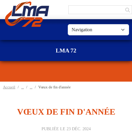
Panneau de gestion des cookies
LMA 72
Accueil
Vœux de fin d'année
VŒUX DE FIN D'ANNÉE
PUBLIÉE LE
23 DÉC. 2024