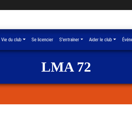
Vie du club
Se licencier
S'entraîner
Aider le club
Évén
LMA 72