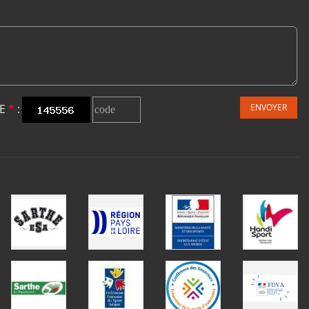
DE
*
:
ENVOYER