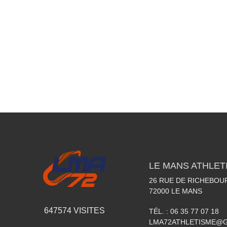
LE MANS ATHLETI
26 RUE DE RICHEBOU
72000
LE MANS
647574
VISITES
TÉL. :
06 35 77 07 18
LMA72ATHLETISME@