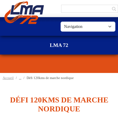
Panneau de gestion des cookies
LMA 72
Accueil
Défi 120kms de marche nordique
DÉFI 120KMS DE MARCHE
NORDIQUE